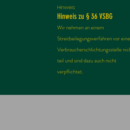
Hinweis:
Hinweis zu § 36 VSBG
Wir nehmen an einem
Streitbeilegungsverfahren vor eine
Verbraucherschlichtungsstelle nic
teil und sind dazu auch nicht
verpflichtet.