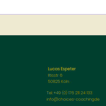
Lucas Espeter
Iltisstr 6
50825 Köln
Tel.: +49 (0) 176 211 24 133
info@choices-coaching.de