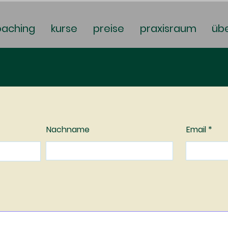
oaching
kurse
preise
praxisraum
üb
Nachname
Email