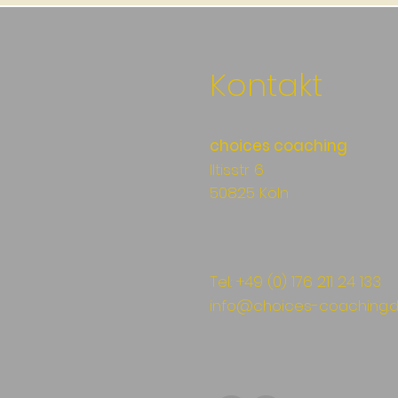
Kontakt
choices coaching
Iltisstr 6
50825 Köln
Tel.: +49 (0) 176 211 24 133
info@choices-coaching.