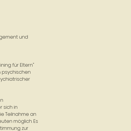
agement und
ing für Eltern"
n psychischen
ychiatrischer
en
 sich in
ie Teilnahme an
uten möglich. Es
ustimmung zur