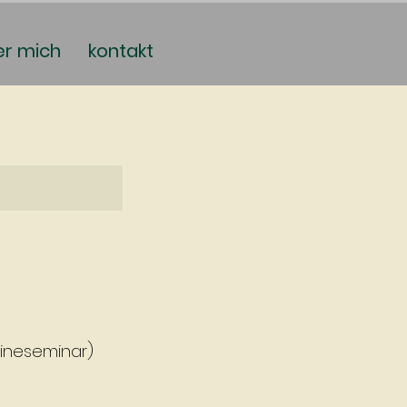
er mich
kontakt
lineseminar)