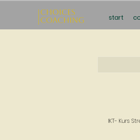
start
c
IKT- Kurs S