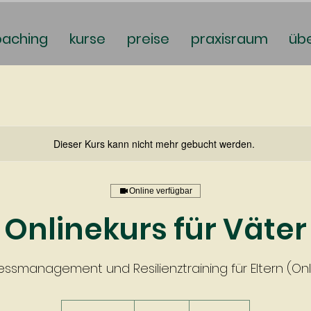
oaching
kurse
preise
praxisraum
üb
Dieser Kurs kann nicht mehr gebucht werden.
Online verfügbar
Onlinekurs für Väter
tressmanagement und Resilienztraining für Eltern (On
260