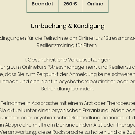
Euro
Beendet
B
260 €
Online
e
e
Umbuchung & Kündigung
n
d
dingungen für die Teilnahme am Onlinekurs "Stressman
e
Resilienztraining für Eltern"
t
1. Gesundheitliche Voraussetzungen
ung zum Onlinekurs "Stressmanagement und Resilienztrain
ie, dass Sie zum Zeitpunkt der Anmeldung keine schwere
 haben und sich nicht in psychotherapeutischer oder ps
Behandlung befinden.
. Teilnahme in Absprache mit einem Arzt oder Therapeut
 Sie aktuell unter einer psychischen Erkrankung leiden oder
tischer oder psychiatrischer Behandlung befinden, ist d
 in Absprache mit Ihrem behandelnden Arzt oder Therape
er Verantwortung, diese Rücksprache zu halten und die Z