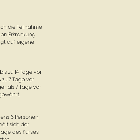
rch die Teilnahme
hen Erkrankung
lgt auf eigene
bis zu 14 Tage vor
s zu 7 Tage vor
er als 7 Tage vor
gewährt.
tens 6 Personen
hält sich der
bsage des Kurses
tet.